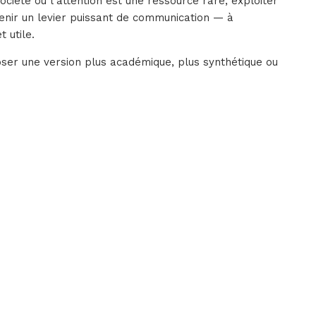
ociété où l’attention est une ressource rare, exploiter
enir un levier puissant de communication — à
 utile.
poser une version plus académique, plus synthétique ou