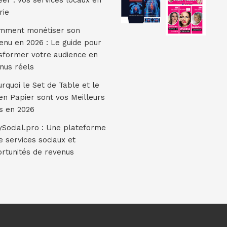
er : Vos services locaux en
rie
ment monétiser son
enu en 2026 : Le guide pour
sformer votre audience en
nus réels
rquoi le Set de Table et le
en Papier sont vos Meilleurs
és en 2026
Social.pro : Une plateforme
e services sociaux et
rtunités de revenus