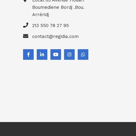
Local 03 Avenue Houari
Boumediene Bordj .Bou.
Arréridj
213 550 78 27 95
contact@regidia.com