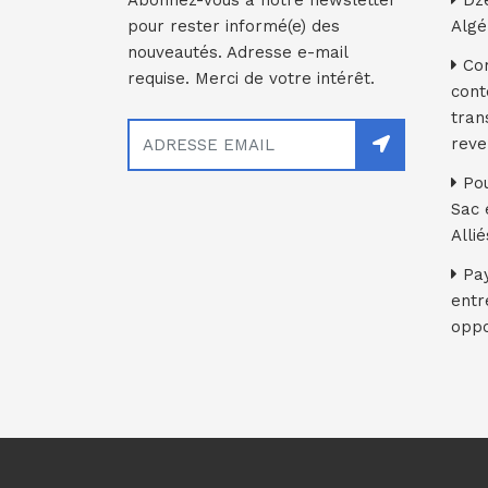
Abonnez-vous à notre newsletter
Dze
pour rester informé(e) des
Algé
nouveautés. Adresse e-mail
Com
requise. Merci de votre intérêt.
cont
tran
reve
Pou
Sac 
Alli
Pay
entr
oppo